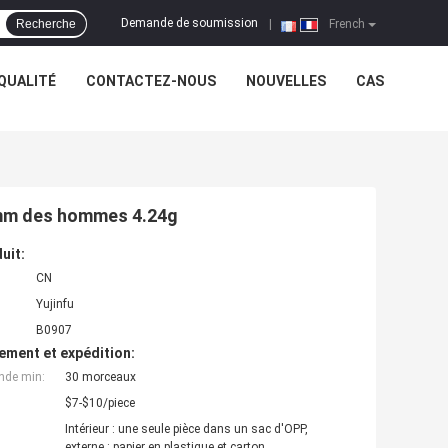
Demande de soumission
Recherche
|
French
QUALITÉ
CONTACTEZ-NOUS
NOUVELLES
CAS
.5mm des hommes 4.24g
uit:
CN
Yujinfu
B0907
ement et expédition:
nde min:
30 morceaux
$7-$10/piece
Intérieur : une seule pièce dans un sac d'OPP,
externe : papier en plastique et carton