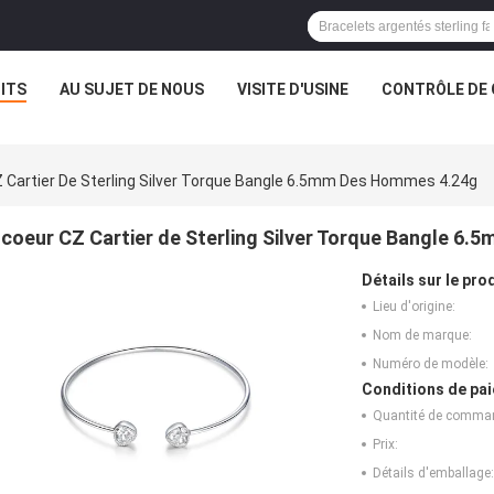
ITS
AU SUJET DE NOUS
VISITE D'USINE
CONTRÔLE DE 
 Cartier De Sterling Silver Torque Bangle 6.5mm Des Hommes 4.24g
coeur CZ Cartier de Sterling Silver Torque Bangle 6
Détails sur le prod
Lieu d'origine:
Nom de marque:
Numéro de modèle:
Conditions de pai
Quantité de comma
Prix:
Détails d'emballage: