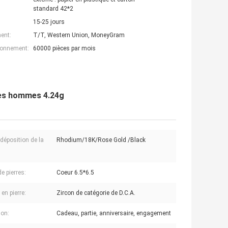
standard 42*2
15-25 jours
ent:
T/T, Western Union, MoneyGram
ionnement:
60000 pièces par mois
des hommes 4.24g
odéposition de la
Rhodium/18K/Rose Gold /Black
:
de pierres:
Coeur 6.5*6.5
en pierre:
Zircon de catégorie de D.C.A.
on:
Cadeau, partie, anniversaire, engagement