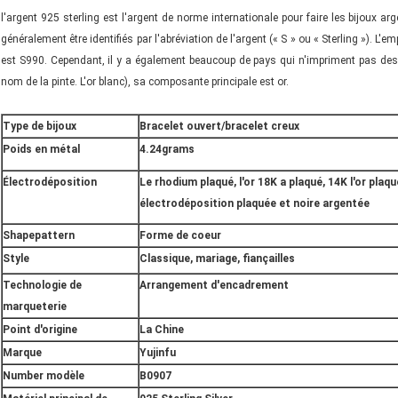
l'argent 925 sterling est l'argent de norme internationale pour faire les bijoux 
généralement être identifiés par l'abréviation de l'argent (« S » ou « Sterling »). L'
est S990. Cependant, il y a également beaucoup de pays qui n'impriment pas des n
nom de la pinte. L'or blanc), sa composante principale est or.
Type de bijoux
Bracelet ouvert/bracelet creux
Poids en métal
4.24grams
Électrodéposition
Le rhodium plaqué, l'or 18K a plaqué, 14K l'or plaq
électrodéposition plaquée et noire argentée
Shapepattern
Forme de coeur
Style
Classique, mariage, fiançailles
Technologie de
Arrangement d'encadrement
marqueterie
Point d'origine
La Chine
Marque
Yujinfu
Number modèle
B0907