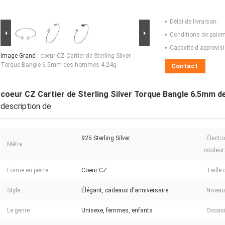
Délai de livraison:
Conditions de paiem
Capacité d'approvis
Image Grand :
coeur CZ Cartier de Sterling Silver
Torque Bangle 6.5mm des hommes 4.24g
Contact
coeur CZ Cartier de Sterling Silver Torque Bangle 6.5mm 
description de
925 Sterling Silver
Électr
Mètre:
couleur
Forme en pierre:
Coeur CZ
Taille 
Style:
Élégant, cadeaux d'anniversaire
Niveau 
Le genre:
Unisexe, femmes, enfants
Occasi