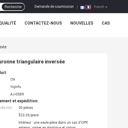
Demande de soumission
Recherche
|
French
QUALITÉ
CONTACTEZ-NOUS
NOUVELLES
CAS
rsée
uronne triangulaire inversée
uit:
CN
Yujinfu
AJ-05BR
ement et expédition:
nde min:
30 pièces
$22-25/piece
Intérieur : une seule pièce dans un sac d'OPP,
externe : papier en plastique et carton