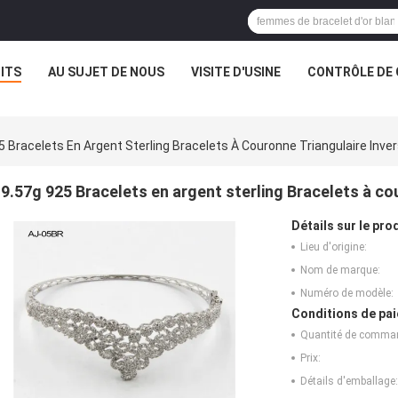
ITS
AU SUJET DE NOUS
VISITE D'USINE
CONTRÔLE DE 
5 Bracelets En Argent Sterling Bracelets À Couronne Triangulaire Inve
9.57g 925 Bracelets en argent sterling Bracelets à co
Détails sur le prod
Lieu d'origine:
Nom de marque:
Numéro de modèle:
Conditions de pai
Quantité de comma
Prix:
Détails d'emballage: