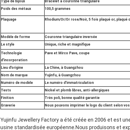
Type de bijoux
Bracelet à couronne triangulaire
Poids des métaux
100,5 grammes
Plaquage
Rhodium/Or/Or rose/Noir, 5 fois plaqué or, plaqué 
Modèle de forme
Couronne triangulaire inversée
Le style
Unique, riche et magnifique
Technologie
Pave et Mirco Pave, coupe
d'incorporation
Lieu d'origine
La Chine, à Guangzhou
Nom de marque
Yujinfu, à Guangzhou
Numéro de modèle
Le numéro d'immatriculation
Tests
Nickel et plomb libres, anti-allergiques
Finition
Très poli, bonne qualité garantie
Graverie
Nous pouvons imprimer le logo du client selon vos
Yujinfu Jewellery Factory a été créée en 2006 et est un
usine standardisée européenne.Nous produisons et expo