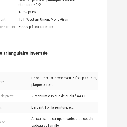
standard 42*2
15-25 jours
ent:
T/T, Western Union, MoneyGram
ionnement:
60000 pièces par mois
e triangulaire inversée
Rhodium/Or/Or rose/Noir, 5 fois plaqué or,
ge:
plaqué or rose
de pierre:
Zirconium cubique de qualité AAA+
r:
L'argent, l'or, la peinture, etc.
Amour sur le campus, cadeau de couple,
sion:
cadeau de famille