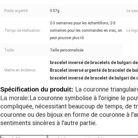
Poids argenté:
9.57g
Le sex
2-3 semaines pour les échantillons, 2-5
Temps de réalisation:
semaines pour les commandes en vrac, on
Le logo
peut pousser plus tô
Taille:
Taille personnalisée
bracelet inversé de bracelets de bulgari d
Bracelet inversé argenté de bracelet de bu
Mettre en évidence:
bracelet inversé de bracelet de bulgari de
La couronne triangulai
Spécification du produit:
La couronne symbolise à l'origine le pouv
La morale:
compliquée, nécessitant beaucoup de temps, de tra
couronne ou des bijoux en forme de couronne à l'ama
sentiments sincères à l'autre partie.