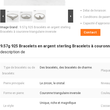
Délai de livraison:
Conditions de paiem
Capacité d'approvis
Image Grand :
9.57g 925 Bracelets en argent sterling
Bracelets à couronne triangulaire inversée
Contact
9.57g 925 Bracelets en argent sterling Bracelets à couronn
description de
Type de bracelets ou de
Des bracelets, des bracelets de charme.
Plaqua
bracelets:
Pierre principale:
Le zircon, le cristal.
Niveau 
Forme en pierre:
Couronne triangulaire inversée
Couleu
Unique, riche et magnifique
Le style:
L'occa