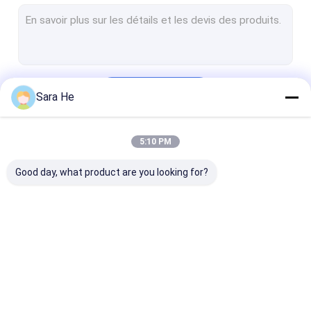
Bracelet argenté de 925 CZ
Pendant argenté de la pierre gemme 925
925 Sterling Silver Gemstone Earrings
Continuer
Sara He
925 anneaux argentés de pierre gemme
925 Sterling Silver Bangles
5:10 PM
Nos Catégories
925 Sterling Silver Necklaces
Good day, what product are you looking for?
Ensemble argenté des bijoux 925
18K or Diamond Bracelets
18K or Diamond Rings
18K or Diamond
Pendant argenté de
925 boucles d'o
18K or Diamond Bangle
Necklace
925 CZ
argentées de l