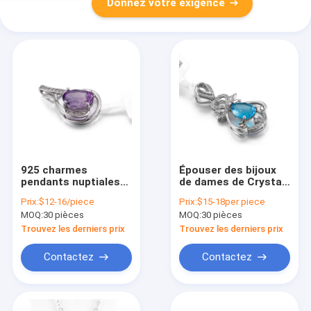
Donnez votre exigence
925 charmes
Épouser des bijoux
pendants nuptiales
de dames de Crystal
de pierre porte-
Pendant 925 Sterling
Prix:
$12-16/piece
Prix:
$15-18per piece
bonheur de la pierre
Silver Chain Necklace
MOQ:
30 pièces
MOQ:
30 pièces
gemme argentée
Womens de coeur
AAA+ février
Trouvez les derniers prix
Trouvez les derniers prix
Contactez
Contactez