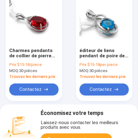
Charmes pendants
éditeur de liens
de collier de pierre
pendant de poire de
porte-bonheur
1.5g 925 Sterling
Prix:
$15-18/piece
Prix:
$15-18per piece
pendante argentée
Silver Mens Pendant
MOQ:
30 pièces
MOQ:
30 pièces
de la pierre gemme
Sapphire
2.82g juillet du rubis
Trouvez les derniers prix
Trouvez les derniers prix
925
Contactez
Contactez
Économisez votre temps
Laissez-nous contacter les meilleurs
produits avec vous.