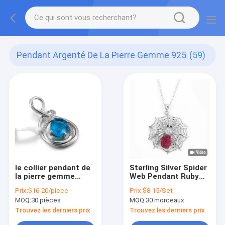
Pendant Argenté De La Pierre Gemme 925
(59)
le collier pendant de
Sterling Silver Spider
la pierre gemme
Web Pendant Ruby
2.05g 925 argentée
Swarovski Gemstone
Prix:
$16-20/piece
Prix:
$8-15/Set
charme le saphir bleu
Necklace rouge
MOQ:
30 pièces
MOQ:
30 morceaux
ovale
Trouvez les derniers prix
Trouvez les derniers prix