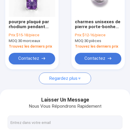
Visite d'usine
Contrôle de qualité
pourpre plaqué par
charmes unisexes de
rhodium pendant
pierre porte-bonheur
Contactez-nous
d'argent de la pierre
de février de pendant
Prix:
$15-18/piece
Prix:
$12-16/piece
gemme 925 de 10mm
en forme de poire de
MOQ:
30 morceaux
MOQ:
30 pièces
l'améthyste 1.99g
nouvelles
Trouvez les derniers prix
Trouvez les derniers prix
Cas
Contactez
Contactez
Regardez plus
18K or Diamond Necklace
Pendant argenté de 925 CZ
Laisser Un Message
Nous Vous Répondrons Rapidement
925 boucles d'oreille argentées de la CZ
925 anneaux argentés de la CZ