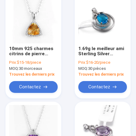
10mm 925 charmes
1.69g le meilleur ami
citrins de pierre
Sterling Silver
porte-bonheur de
Friendship Pendants
Prix:
$15-18/piece
Prix:
$16-20/piece
novembre de triangle
Double entoure
MOQ:
30 morceaux
MOQ:
30 pièces
jaune pendante
Sapphire Birthstone
argentée de pierre
Necklace
Trouvez les derniers prix
Trouvez les derniers prix
gemme
Contactez
Contactez
Maison
Produits
Au sujet de nous