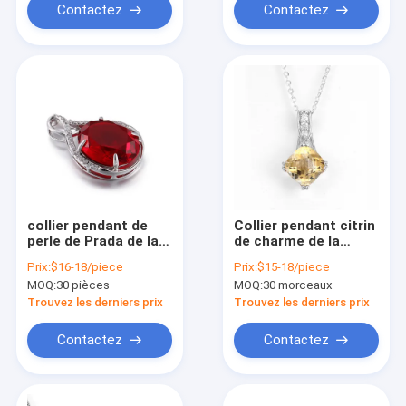
Contactez
Contactez
collier pendant de
Collier pendant citrin
perle de Prada de la
de charme de la
pierre gemme 2.21g
pierre porte-bonheur
Prix:
$16-18/piece
Prix:
$15-18/piece
925 argentée avec
3.0g d'or jaune de
MOQ:
30 pièces
MOQ:
30 morceaux
Ruby Pendant
coussin pour la
grand-maman
Trouvez les derniers prix
Trouvez les derniers prix
Contactez
Contactez