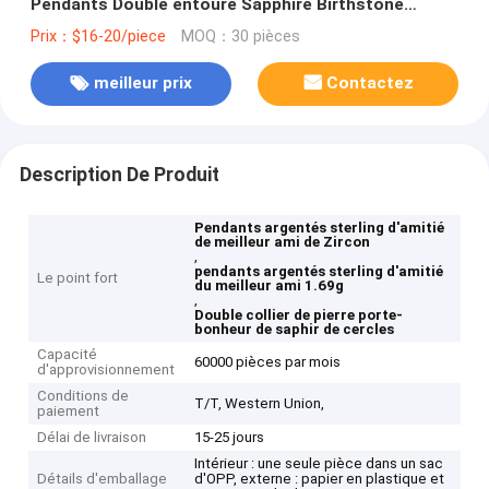
Pendants Double entoure Sapphire Birthstone
Necklace
Prix：$16-20/piece
MOQ：30 pièces
meilleur prix
Contactez
Description De Produit
Pendants argentés sterling d'amitié
de meilleur ami de Zircon
,
pendants argentés sterling d'amitié
Le point fort
du meilleur ami 1.69g
,
Double collier de pierre porte-
bonheur de saphir de cercles
Capacité
60000 pièces par mois
d'approvisionnement
Conditions de
T/T, Western Union,
paiement
Délai de livraison
15-25 jours
Intérieur : une seule pièce dans un sac
Détails d'emballage
d'OPP, externe : papier en plastique et