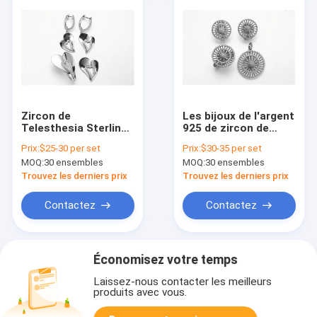
Zircon de
Les bijoux de l'argent
Telesthesia Sterling
925 de zircon de
Silver Double Heart
D.C.A. ont placé 6.26g
Prix:
$25-30 per set
Prix:
$30-35 per set
Necklace
925 Sterling Silver
MOQ:
30 ensembles
MOQ:
30 ensembles
Wedding Sets
Trouvez les derniers prix
Trouvez les derniers prix
Contactez
Contactez
Économisez votre temps
Laissez-nous contacter les meilleurs
produits avec vous.