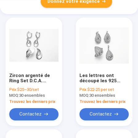
Donnez votre exigence
Zircon argenté de
Les lettres ont
Ring Set D.C.A.
découpé les 925
d'engagement
dames argentées
Prix:
$25~30/set
Prix:
$22-25 per set
d'Inregular 925
Sterling Silver Conch
MOQ:
30 ensembles
MOQ:
30 ensembles
Earrings d'ensemble
de bijoux
Trouvez les derniers prix
Trouvez les derniers prix
Contactez
Contactez