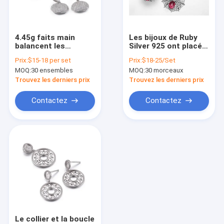
Visite d'usine
Contrôle de qualité
4.45g faits main
Les bijoux de Ruby
balancent les
Silver 925 ont placé
Contactez-nous
boucles d'oreille
14,26 grammes de
Prix:
$15-18 per set
Prix:
$18-25/Set
argentées de goujon
Sterling Silver Spider
MOQ:
30 ensembles
MOQ:
30 morceaux
des boucles d'oreille
Pendant
nouvelles
S925 pour des
Trouvez les derniers prix
Trouvez les derniers prix
femmes
Cas
Contactez
Contactez
18K or Diamond Necklace
Pendant argenté de 925 CZ
925 boucles d'oreille argentées de la CZ
925 anneaux argentés de la CZ
Le collier et la boucle