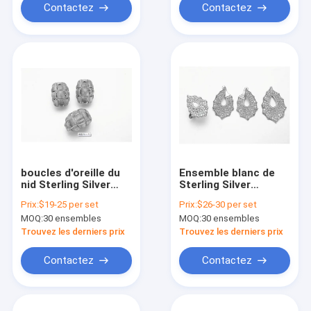
Contactez
Contactez
boucles d'oreille du
Ensemble blanc de
nid Sterling Silver
Sterling Silver
Hoop Earrings CZ
Necklace And
Prix:
$19-25 per set
Prix:
$26-30 per set
des oiseaux épais de
Earrings de la poire
MOQ:
30 ensembles
MOQ:
30 ensembles
10.41g
925 d'ensemble de
bijoux de l'argent 925
Trouvez les derniers prix
Trouvez les derniers prix
de la CZ
Contactez
Contactez