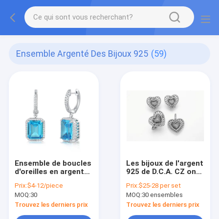
Ensemble Argenté Des Bijoux 925
(59)
Ensemble de boucles
Les bijoux de l'argent
d'oreilles en argent
925 de D.C.A. CZ ont
sterling
placé 6.12g 925
Prix:
$4-12/piece
Prix:
$25-28 per set
Sterling Silver
MOQ:
30
MOQ:
30 ensembles
Earrings Set
Trouvez les derniers prix
Trouvez les derniers prix