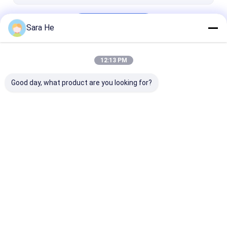
18K or Diamond Earrings
Continuer
Broche en zirconium cubique
Sara He
12:13 PM
Nos Catégories
Good day, what product are you looking for?
18K or Diamond
Pendant argenté de
925 boucles d'o
Necklace
925 CZ
argentées de l
Aperçu
Au sujet de
Contactez-
Desktop
nous
nous
Site
Plan du site
Politique de confidentialité