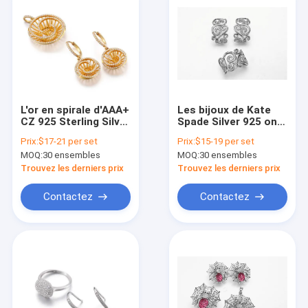
L'or en spirale d'AAA+
Les bijoux de Kate
CZ 925 Sterling Silver
Spade Silver 925 ont
Bridal Sets Circular a
placé 6.21g 925
Prix:
$17-21 per set
Prix:
$15-19 per set
plaqué les boucles
Sterling Silver Stud
MOQ:
30 ensembles
MOQ:
30 ensembles
d'oreille argentées
Earrings
Trouvez les derniers prix
Trouvez les derniers prix
Contactez
Contactez
Maison
Produits
Au sujet de nous