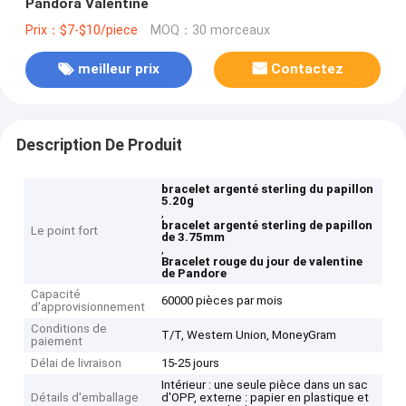
Pandora Valentine
Prix：$7-$10/piece
MOQ：30 morceaux
meilleur prix
Contactez
Description De Produit
bracelet argenté sterling du papillon
5.20g
,
bracelet argenté sterling de papillon
Le point fort
de 3.75mm
,
Bracelet rouge du jour de valentine
de Pandore
Capacité
60000 pièces par mois
d'approvisionnement
Conditions de
T/T, Western Union, MoneyGram
paiement
Délai de livraison
15-25 jours
Intérieur : une seule pièce dans un sac
Détails d'emballage
d'OPP, externe : papier en plastique et