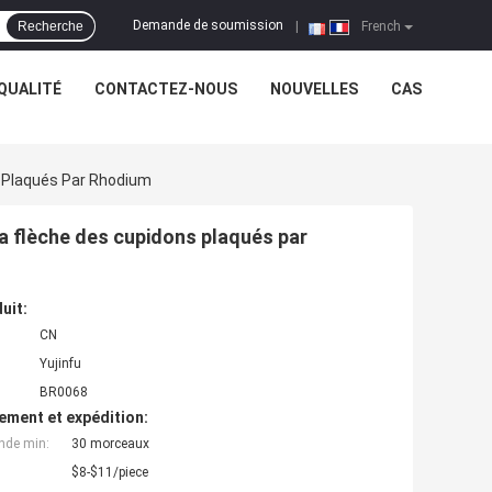
Demande de soumission
Recherche
|
French
QUALITÉ
CONTACTEZ-NOUS
NOUVELLES
CAS
 Plaqués Par Rhodium
a flèche des cupidons plaqués par
uit:
CN
Yujinfu
BR0068
ement et expédition:
nde min:
30 morceaux
$8-$11/piece