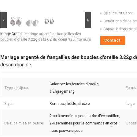
Délai de livraison:
Conditions de paiem
Capacité d'approvis
Image Grand :
Mariage argenté de fiançailles des
boucles d'oreille 3.22g de la CZ du coeur 925 intérieurs
Contact
Mariage argenté de fiançailles des boucles d'oreille 3.22g d
description de
Balancez les boucles d'oreille
Type de bijoux:
Forme:
d'Engagemeng
Style:
Romance, fidèle, sincère
Le gen
2 ou 3 semaines pour l'ordre d'échantillon,
Délai de mise en œuvre:
2-4 semaines pour la commande en gros,
Occasi
nous pouvons pous