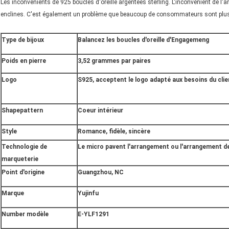
Les inconvénients de 925 boucles d'oreille argentées sterling. L'inconvénient de l'
enclines. C'est également un problème que beaucoup de consommateurs sont plus 
Type de bijoux
Balancez les boucles d'oreille d'Engagemeng
Poids en pierre
3,52 grammes par paires
Logo
S925, acceptent le logo adapté aux besoins du clie
Shapepattern
Coeur intérieur
Style
Romance, fidèle, sincère
Technologie de
Le micro pavent l'arrangement ou l'arrangement d
marqueterie
Point d'origine
Guangzhou, NC
Marque
Yujinfu
Number modèle
E-YLF1291