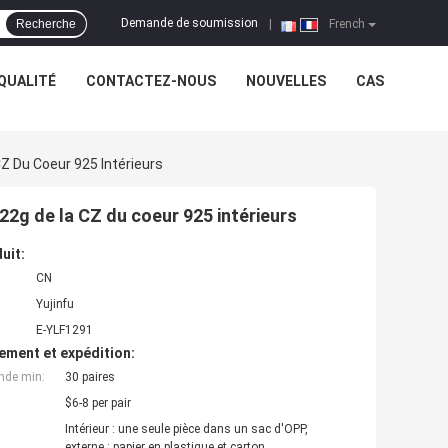
Demande de soumission
Recherche
|
French
QUALITÉ
CONTACTEZ-NOUS
NOUVELLES
CAS
CZ Du Coeur 925 Intérieurs
.22g de la CZ du coeur 925 intérieurs
uit:
CN
Yujinfu
E-YLF1291
ement et expédition:
nde min:
30 paires
$6-8 per pair
Intérieur : une seule pièce dans un sac d'OPP,
externe : papier en plastique et carton