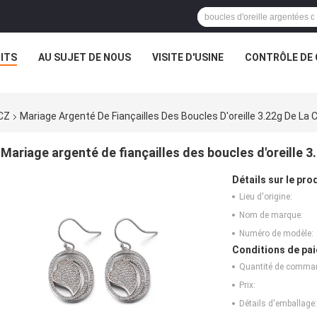
ITS
AU SUJET DE NOUS
VISITE D'USINE
CONTRÔLE DE 
 CZ
Mariage Argenté De Fiançailles Des Boucles D'oreille 3.22g De La 
Mariage argenté de fiançailles des boucles d'oreille 3
Détails sur le prod
Lieu d'origine:
Nom de marque:
Numéro de modèle:
Conditions de pai
Quantité de comma
Prix:
Détails d'emballage: