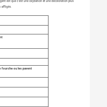
argent est que c'est une oxydation et une décoloration plus
affligés.
nt
e fourche ou les pavent