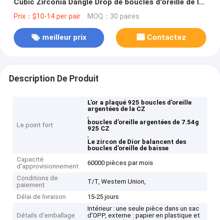
Cubic Zirconia Dangle Drop de boucles d'oreille de la
CZ
Prix：$10-14 per pair
MOQ：30 paires
meilleur prix
Contactez
Description De Produit
L'or a plaqué 925 boucles d'oreille
argentées de la CZ
,
boucles d'oreille argentées de 7.54g
Le point fort
925 CZ
,
Le zircon de Dior balancent des
boucles d'oreille de baisse
Capacité
60000 pièces par mois
d'approvisionnement
Conditions de
T/T, Western Union,
paiement
Délai de livraison
15-25 jours
Intérieur : une seule pièce dans un sac
Détails d'emballage
d'OPP, externe : papier en plastique et