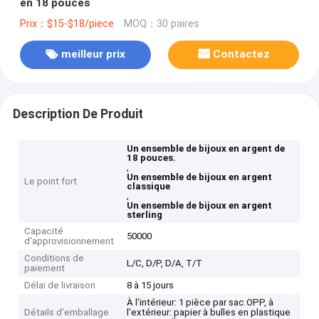
en 18 pouces
Prix：$15-$18/piece
MOQ：30 paires
meilleur prix
Contactez
Description De Produit
Un ensemble de bijoux en argent de
18 pouces.
,
Un ensemble de bijoux en argent
Le point fort
classique
,
Un ensemble de bijoux en argent
sterling
Capacité
50000
d'approvisionnement
Conditions de
L/C, D/P, D/A, T/T
paiement
Délai de livraison
8 à 15 jours
À l'intérieur: 1 pièce par sac OPP, à
Détails d'emballage
l'extérieur: papier à bulles en plastique