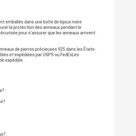
t emballés dans une boîte de bijoux noire
urer la protection des anneaux pendant le
sécurisée pour s'assurer que les anneaux arrivent
anneaux de pierres précieuses 925 dans les États-
ables et expédiées par USPS ou FedExLes
de expédiée.
es?
se?
ux?