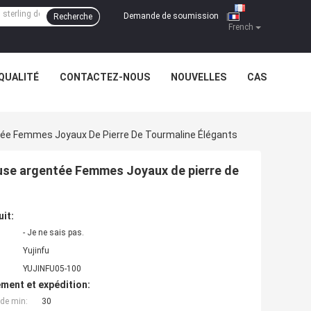
Demande de soumission
Recherche
|
French
QUALITÉ
CONTACTEZ-NOUS
NOUVELLES
CAS
tée Femmes Joyaux De Pierre De Tourmaline Élégants
euse argentée Femmes Joyaux de pierre de
uit:
- Je ne sais pas.
Yujinfu
YUJINFU05-100
ment et expédition:
de min:
30