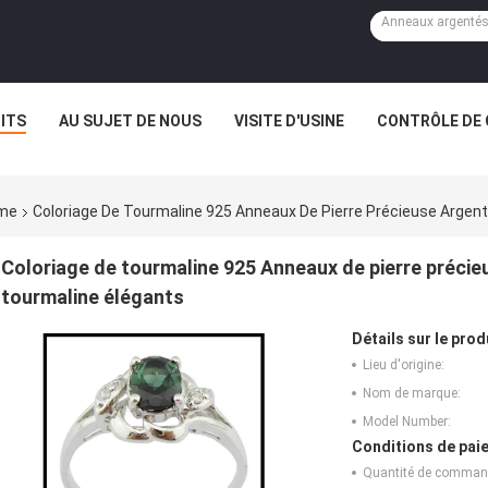
ITS
AU SUJET DE NOUS
VISITE D'USINE
CONTRÔLE DE 
mme
Coloriage De Tourmaline 925 Anneaux De Pierre Précieuse Argen
Coloriage de tourmaline 925 Anneaux de pierre préci
tourmaline élégants
Détails sur le prod
Lieu d'origine:
Nom de marque:
Model Number:
Conditions de paie
Quantité de comman