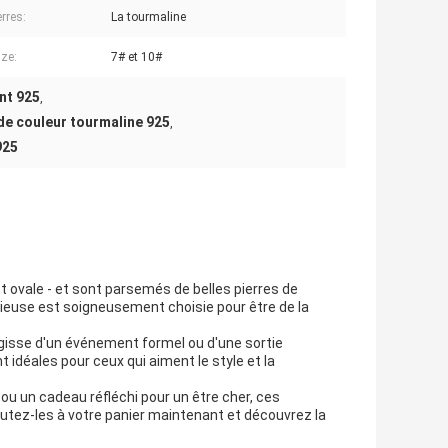
rres:
La tourmaline
ize:
7# et 10#
nt 925
,
de couleur tourmaline 925
,
925
 ovale - et sont parsemés de belles pierres de
cieuse est soigneusement choisie pour être de la
agisse d'un événement formel ou d'une sortie
 idéales pour ceux qui aiment le style et la
 ou un cadeau réfléchi pour un être cher, ces
outez-les à votre panier maintenant et découvrez la