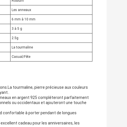
Rodium
Les anneaux
6 mm à 10 mm
3 à 5 g
2.5g
La tourmaline
Casual/Fête
ons.La tourmaline, pierre précieuse aux couleurs
yant..
anneaux en argent 925 compléteront parfaitement
onnels ou occidentaux et ajouteront une touche
nd confortable à porter pendant de longues
xcellent cadeau pour les anniversaires, les