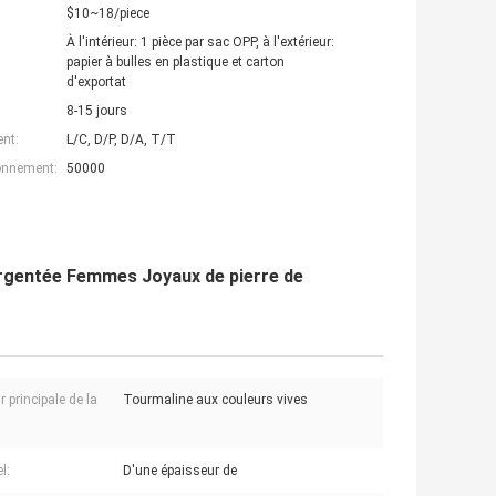
$10~18/piece
À l'intérieur: 1 pièce par sac OPP, à l'extérieur:
papier à bulles en plastique et carton
d'exportat
8-15 jours
nt:
L/C, D/P, D/A, T/T
ionnement:
50000
argentée Femmes Joyaux de pierre de
 principale de la
Tourmaline aux couleurs vives
l:
D'une épaisseur de