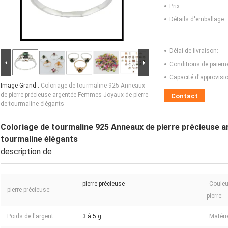
Prix:
Détails d'emballage:
Délai de livraison:
Conditions de paieme
Capacité d'approvis
Image Grand :
Coloriage de tourmaline 925 Anneaux
de pierre précieuse argentée Femmes Joyaux de pierre
Contact
de tourmaline élégants
Coloriage de tourmaline 925 Anneaux de pierre précieuse 
tourmaline élégants
description de
pierre précieuse
Couleur
pierre précieuse:
pierre:
Poids de l'argent:
3 à 5 g
Matérie