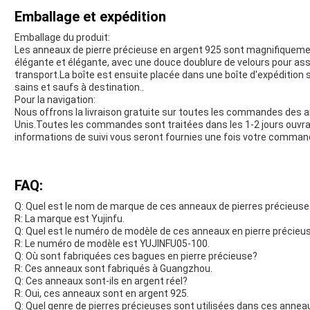
Emballage et expédition
Emballage du produit:
Les anneaux de pierre précieuse en argent 925 sont magnifiquemen
élégante et élégante, avec une douce doublure de velours pour ass
transport.La boîte est ensuite placée dans une boîte d'expédition 
sains et saufs à destination..
Pour la navigation:
Nous offrons la livraison gratuite sur toutes les commandes des 
Unis.Toutes les commandes sont traitées dans les 1-2 jours ouvr
informations de suivi vous seront fournies une fois votre comman
FAQ:
Q: Quel est le nom de marque de ces anneaux de pierres précieus
R: La marque est Yujinfu.
Q: Quel est le numéro de modèle de ces anneaux en pierre précieu
R: Le numéro de modèle est YUJINFU05-100.
Q: Où sont fabriquées ces bagues en pierre précieuse?
R: Ces anneaux sont fabriqués à Guangzhou.
Q: Ces anneaux sont-ils en argent réel?
R: Oui, ces anneaux sont en argent 925.
Q: Quel genre de pierres précieuses sont utilisées dans ces annea