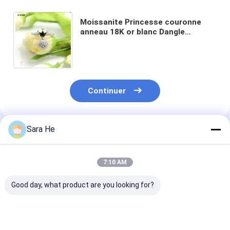
Moissanite Princesse couronne
anneau 18K or blanc Dangle
empilage Promesse bande courbée
Shank Déclaration Ring cadeau
Continuer
Sara He
Produits Recommandés
7:10 AM
Good day, what product are you looking for?