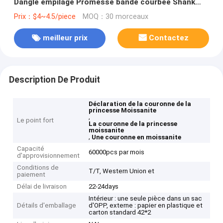
Dangle empilage Promesse bande courbée Shank
Déclaration Ring cadeau
Prix：$4~4.5/piece
MOQ：30 morceaux
meilleur prix
Contactez
Description De Produit
Déclaration de la couronne de la
princesse Moissanite
,
Le point fort
La couronne de la princesse
moissanite
,
Une couronne en moissanite
Capacité
60000pcs par mois
d'approvisionnement
Conditions de
T/T, Western Union et
paiement
Délai de livraison
22-24days
Intérieur : une seule pièce dans un sac
Détails d'emballage
d'OPP, externe : papier en plastique et
carton standard 42*2