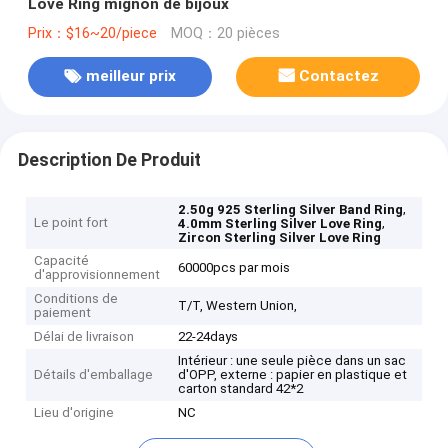
Love Ring mignon de bijoux
Prix：$16~20/piece
MOQ：20 pièces
meilleur prix
Contactez
Description De Produit
,
2.50g 925 Sterling Silver Band Ring
Le point fort
,
4.0mm Sterling Silver Love Ring
Zircon Sterling Silver Love Ring
Capacité
60000pcs par mois
d'approvisionnement
Conditions de
T/T, Western Union,
paiement
Délai de livraison
22-24days
Intérieur : une seule pièce dans un sac
Détails d'emballage
d'OPP, externe : papier en plastique et
carton standard 42*2
Lieu d'origine
NC