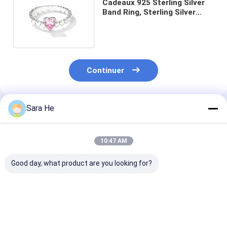
Cadeaux 925 Sterling Silver
Band Ring, Sterling Silver
Love Ring mignon de bijoux
Continuer
Sara He
Produits Recommandés
10:47 AM
Good day, what product are you looking for?
le rhodium d'argent
Rings à bille en
VVS2-D Moiss
d'anneaux de 6.04g
argent sterling 925
Diamond Wedd