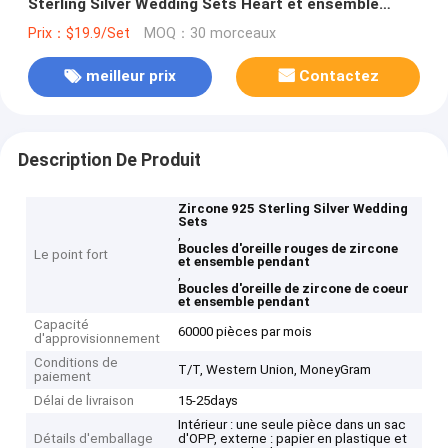
Sterling Silver Wedding Sets Heart et ensemble
pendant
Prix：$19.9/Set
MOQ：30 morceaux
meilleur prix
Contactez
Description De Produit
Zircone 925 Sterling Silver Wedding
Sets
,
Boucles d'oreille rouges de zircone
Le point fort
et ensemble pendant
,
Boucles d'oreille de zircone de coeur
et ensemble pendant
Capacité
60000 pièces par mois
d'approvisionnement
Conditions de
T/T, Western Union, MoneyGram
paiement
Délai de livraison
15-25days
Intérieur : une seule pièce dans un sac
Détails d'emballage
d'OPP, externe : papier en plastique et