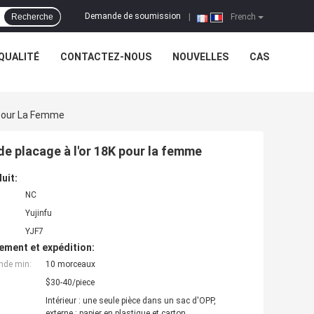
Demande de soumission
Recherche
|
French
QUALITÉ
CONTACTEZ-NOUS
NOUVELLES
CAS
K Pour La Femme
 de placage à l'or 18K pour la femme
uit:
NC
Yujinfu
YJF7
ement et expédition:
nde min:
10 morceaux
$30-40/piece
Intérieur : une seule pièce dans un sac d'OPP,
externe : papier en plastique et carton