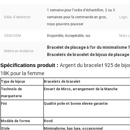
1 semaine pour l'ordre d'échantillon, 2 ou 3
Délai d'obtention:
semaines pour la commande en gros,
Logo:
nous pouvons pousser
OEM/ODM:
Disponible, Accepetable, oui
Mots c
Bracelet de placage à l'or du minimalisme 
Mettre en évidence:
Bracelets de bracelet de bijoux de placage à
Argent du bracelet 925 de bijou
Spécifications produit :
18K pour la femme
Type de bijoux
Bracelets de bracelet
Technolo de
Encart de Mirco, arrangement de la Manche
marqueterie
Fini
Qualité polie et bonne élevée garantie
Modèle de forme
Rond
Style
Minimalisme, bas luxe, occasionnel