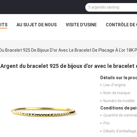
ITS
AU SUJET DE NOUS
VISITE D'USINE
CONTRÔLE DE 
Du Bracelet 925 De Bijoux D'or Avec Le Bracelet De Placage À L'or 18
Argent du bracelet 925 de bijoux d'or avec le bracelet
Détails sur le prod
Lieu d'origine:
Nom de marque:
Numéro de modèle:
Conditions de pai
Quantité de comma
Prix:
Détails d'emballage: