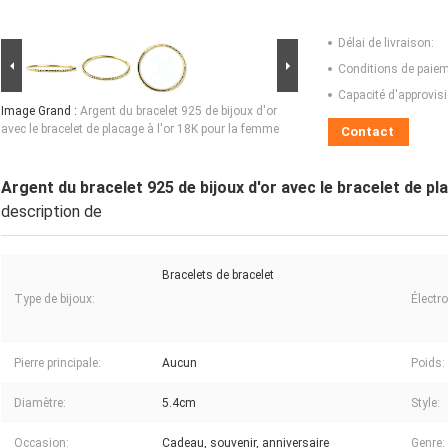
Délai de livraison:
Conditions de paiem
Capacité d'approvis
Image Grand :
Argent du bracelet 925 de bijoux d'or
avec le bracelet de placage à l'or 18K pour la femme
Contact
Argent du bracelet 925 de bijoux d'or avec le bracelet de pl
description de
Bracelets de bracelet
Type de bijoux:
Électr
Pierre principale:
Aucun
Poids:
Diamètre:
5.4cm
Style:
Occasion:
Cadeau, souvenir, anniversaire
Genre: