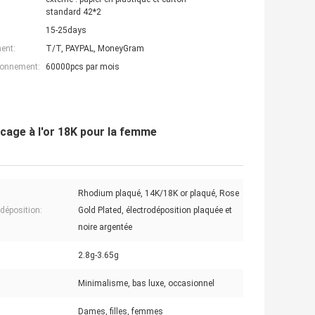
standard 42*2
15-25days
ent:
T/T, PAYPAL, MoneyGram
ionnement:
60000pcs par mois
acage à l'or 18K pour la femme
Rhodium plaqué, 14K/18K or plaqué, Rose
odéposition:
Gold Plated, électrodéposition plaquée et
noire argentée
2.8g-3.65g
Minimalisme, bas luxe, occasionnel
Dames, filles, femmes