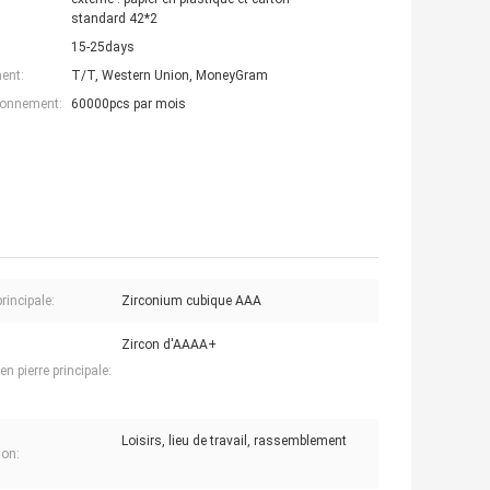
standard 42*2
15-25days
ent:
T/T, Western Union, MoneyGram
ionnement:
60000pcs par mois
principale:
Zirconium cubique AAA
Zircon d'AAAA+
n pierre principale:
Loisirs, lieu de travail, rassemblement
on: