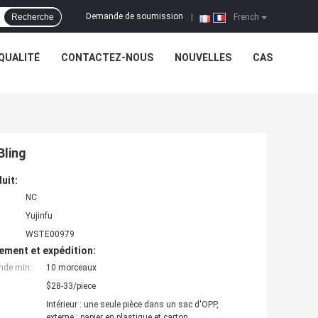
Demande de soumission
Recherche
|
French
QUALITÉ
CONTACTEZ-NOUS
NOUVELLES
CAS
Bling
uit:
NC
Yujinfu
WSTE00979
ement et expédition:
nde min:
10 morceaux
$28-33/piece
Intérieur : une seule pièce dans un sac d'OPP,
externe : papier en plastique et carton