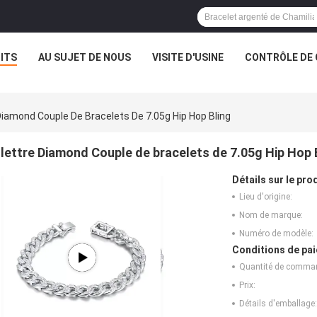
ITS
AU SUJET DE NOUS
VISITE D'USINE
CONTRÔLE DE 
Diamond Couple De Bracelets De 7.05g Hip Hop Bling
lettre Diamond Couple de bracelets de 7.05g Hip Hop 
Détails sur le prod
Lieu d'origine:
Nom de marque:
Numéro de modèle:
Conditions de pai
Quantité de comma
Prix:
Détails d'emballage: