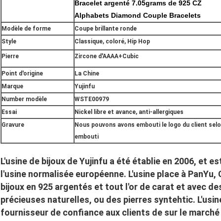
Bracelet argenté 7.05grams de 925 CZ
Alphabets Diamond Couple Bracelets
Modèle de forme
Coupe brillante ronde
Style
Classique, coloré, Hip Hop
Pierre
Zircone d'AAAA+Cubic
Point d'origine
La Chine
Marque
Yujinfu
Number modèle
WSTE00979
Essai
Nickel libre et avance, anti-allergiques
Gravure
Nous pouvons avons embouti le logo du client selo
embouti
L'usine de bijoux de Yujinfu a été établie en 2006, et 
l'usine normalisée européenne. L'usine place à PanYu
bijoux en 925 argentés et tout l'or de carat et avec d
précieuses naturelles, ou des pierres syntehtic. L'usine
fournisseur de confiance aux clients de sur le marché 