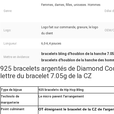
Femmes, dames, filles, unisexes. Hommes
Genre:
Délai 
Logo fait sur commande, gravure, le logo
Logo:
OEM/
du client
Longueur:
6,0-6,4 pouces
bracelets bling d'houblon de la hanche 7.0
Mettre en évidence:
bracelets d'houblon de la hanche des hom
925 bracelets argentés de Diamond Cou
lettre du bracelet 7.05g de la CZ
Type de bijoux
925 bracelets de Hip Hop Bling
Technolo de
Le micro pavent l'arrangement
marqueterie
OT étreignent le bracelet de la CZ de l'arge
Point culminant