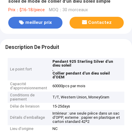
soleil de mode de collier d'un dieu soleil simple
Prix：$16-18/piece
MOQ：30 morceaux
meilleur prix
Contactez
Description De Produit
Pendant 925 Sterling Silver d'un
dieu soleil
Le point fort
,
Collier pendant d'un dieu soleil
d'OEM
Capacité
60000pcs par mois
d'approvisionnement
Conditions de
T/T, Western Union, MoneyGram
paiement
Délai de livraison
15-25days
Intérieur : une seule pièce dans un sac
Détails d'emballage
d'OPP, externe : papier en plastique et
carton standard 42*2
Lieu d'origine
NC