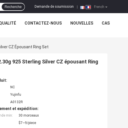
Demande de soumission
Recherche
|
French
QUALITÉ
CONTACTEZ-NOUS
NOUVELLES
CAS
Silver CZ Épousant Ring Set
2.30g 925 Sterling Silver CZ épousant Ring
uit:
NC
Yujinfu
A0132R
ement et expédition:
nde min:
30 morceaux
$7~9/piece