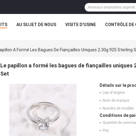
ITS
AU SUJET DE NOUS
VISITE D'USINE
CONTRÔLE DE 
apillon A Formé Les Bagues De Fiançailles Uniques 2.30g 925 Sterling 
Le papillon a formé les bagues de fiançailles uniques 
Set
Détails sur le prod
Lieu d'origine:
Nom de marque:
Numéro de modèle:
Conditions de pai
Quantité de comma
Prix: