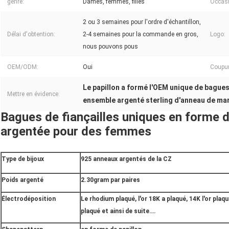
genre:
Dames, femmes, filles
Occasi
2 ou 3 semaines pour l'ordre d'échantillon,
Délai d'obtention:
2-4 semaines pour la commande en gros,
Logo:
nous pouvons pous
OEM/ODM:
Oui
Coupur
Le papillon a formé l'OEM unique de bagues
Mettre en évidence:
ensemble argenté sterling d'anneau de ma
Bagues de fiançailles uniques en forme d
argentée pour des femmes
Type de bijoux
925 anneaux argentés de la CZ
Poids argenté
2.30gram par paires
Électrodéposition
Le rhodium plaqué, l'or 18K a plaqué, 14K l'or plaq
plaqué et ainsi de suite….