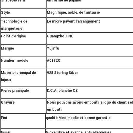
Shapepattern
en forme de papillon
Style
Magnifique, noble, de fantaisie
Technologie de
Le micro pavent l'arrangement
marqueterie
Point d'origine
Guangzhou, NC
Marque
Yujinfu
Number modèle
A0132R
Matériel principal de
925 Sterling Silver
bijoux
Pierre principale
D.C.A. blanche CZ
Gravure
Nous pouvons avons embouti le logo du client sel
embouti
Fini
qualité Miroir-polie et bonne garantie
Essai
Nickel libre et avance, anti-allergiques