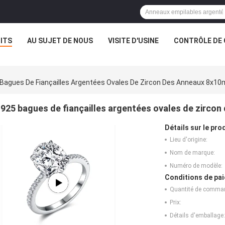
ITS
AU SUJET DE NOUS
VISITE D'USINE
CONTRÔLE DE 
Bagues De Fiançailles Argentées Ovales De Zircon Des Anneaux 8x1
925 bagues de fiançailles argentées ovales de zirco
Détails sur le prod
Lieu d'origine:
Nom de marque:
Numéro de modèle:
Conditions de pai
Quantité de comma
Prix:
Détails d'emballage: