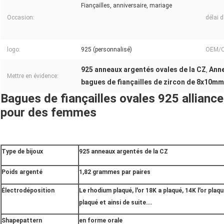
Fiançailles, anniversaire, mariage
Occasion:
délai d
logo:
925 (personnalisé)
OEM/
925 anneaux argentés ovales de la CZ
Anne
,
Mettre en évidence:
bagues de fiançailles de zircon de 8x10mm
Bagues de fiançailles ovales 925 allianc
pour des femmes
Type de bijoux
925 anneaux argentés de la CZ
Poids argenté
1,82 grammes par paires
Électrodéposition
Le rhodium plaqué, l'or 18K a plaqué, 14K l'or plaq
plaqué et ainsi de suite….
Shapepattern
en forme orale