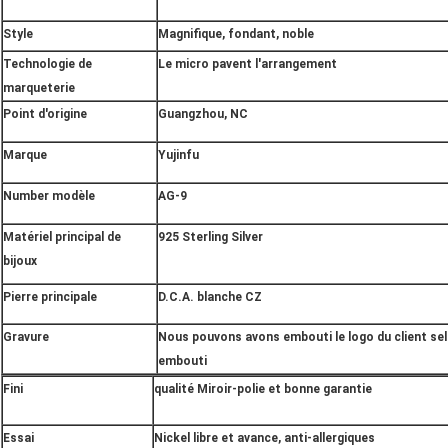
Style
Magnifique, fondant, noble
Technologie de
Le micro pavent l'arrangement
marqueterie
Point d'origine
Guangzhou, NC
Marque
Yujinfu
Number modèle
AG-9
Matériel principal de
925 Sterling Silver
bijoux
Pierre principale
D.C.A. blanche CZ
Gravure
Nous pouvons avons embouti le logo du client sel
embouti
Fini
qualité Miroir-polie et bonne garantie
Essai
Nickel libre et avance, anti-allergiques