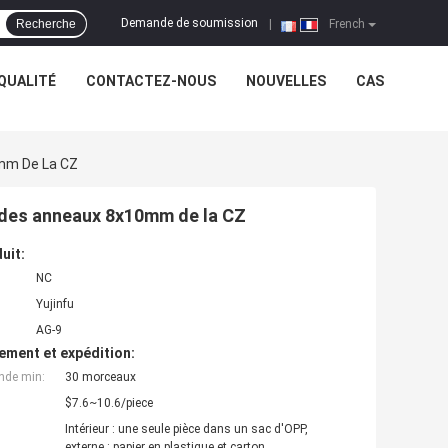
Demande de soumission
Recherche
|
French
QUALITÉ
CONTACTEZ-NOUS
NOUVELLES
CAS
0mm De La CZ
n des anneaux 8x10mm de la CZ
uit:
NC
Yujinfu
AG-9
ement et expédition:
nde min:
30 morceaux
$7.6~10.6/piece
Intérieur : une seule pièce dans un sac d'OPP,
externe : papier en plastique et carton