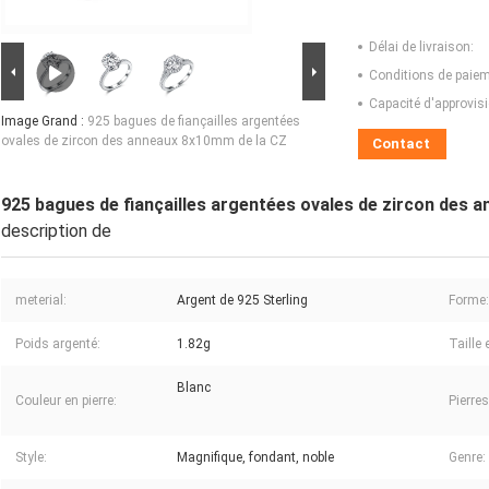
Délai de livraison:
Conditions de paiem
Capacité d'approvis
Image Grand :
925 bagues de fiançailles argentées
ovales de zircon des anneaux 8x10mm de la CZ
Contact
925 bagues de fiançailles argentées ovales de zircon des 
description de
meterial:
Argent de 925 Sterling
Forme:
Poids argenté:
1.82g
Taille 
Blanc
Couleur en pierre:
Pierres
Style:
Magnifique, fondant, noble
Genre: