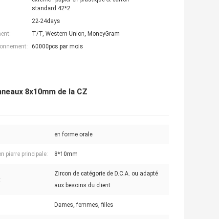
standard 42*2
22-24days
ent:
T/T, Western Union, MoneyGram
ionnement:
60000pcs par mois
anneaux 8x10mm de la CZ
en forme orale
en pierre principale:
8*10mm
Zircon de catégorie de D.C.A. ou adapté
:
aux besoins du client
Dames, femmes, filles