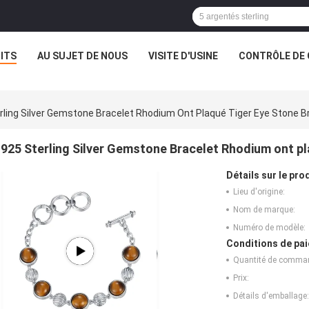
ITS
AU SUJET DE NOUS
VISITE D'USINE
CONTRÔLE DE 
rling Silver Gemstone Bracelet Rhodium Ont Plaqué Tiger Eye Stone B
925 Sterling Silver Gemstone Bracelet Rhodium ont pl
Détails sur le prod
Lieu d'origine:
Nom de marque:
Numéro de modèle:
Conditions de pai
Quantité de comma
Prix:
Détails d'emballage: