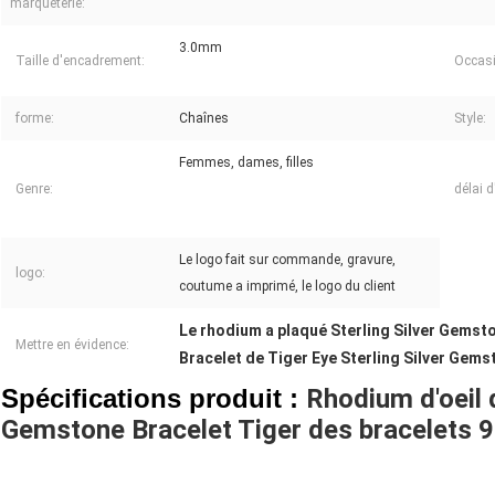
marqueterie:
3.0mm
Taille d'encadrement:
Occasi
forme:
Chaînes
Style:
Femmes, dames, filles
Genre:
délai d
Le logo fait sur commande, gravure,
logo:
coutume a imprimé, le logo du client
Le rhodium a plaqué Sterling Silver Gemst
Mettre en évidence:
Bracelet de Tiger Eye Sterling Silver Gems
Spécifications produit :
Rhodium d'oeil d
Gemstone Bracelet Tiger des bracelets 9