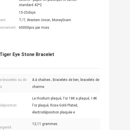
standard 42*2
15-25days
ent:
T/T, Western Union, MoneyGram
ionnement:
60000pcs par mois
Tiger Eye Stone Bracelet
e bracelets ou de
& à chaînes ; Bracelets de lien, bracelets de
s:
charme
Le rhodium plaqué, l'or 18K a plaqué, 14K
odéposition:
l'or plaqué, Rose Gold Plated,
électrodéposition plaquée e
12,11 grammes
argenté: