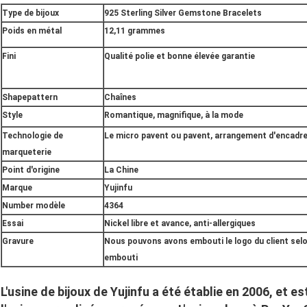
Type de bijoux
925 Sterling Silver Gemstone Bracelets
Poids en métal
12,11 grammes
Fini
Qualité polie et bonne élevée garantie
Shapepattern
Chaînes
Style
Romantique, magnifique, à la mode
Technologie de
Le micro pavent ou pavent, arrangement d'encad
marqueterie
Point d'origine
La Chine
Marque
Yujinfu
Number modèle
4364
Essai
Nickel libre et avance, anti-allergiques
Gravure
Nous pouvons avons embouti le logo du client selo
embouti
L'usine de bijoux de Yujinfu a été établie en 2006, et 