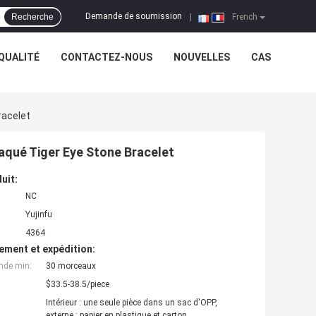
Demande de soumission
Recherche
|
French
QUALITÉ
CONTACTEZ-NOUS
NOUVELLES
CAS
racelet
aqué Tiger Eye Stone Bracelet
uit:
NC
Yujinfu
4364
ement et expédition:
nde min:
30 morceaux
$33.5-38.5/piece
Intérieur : une seule pièce dans un sac d'OPP,
externe : papier en plastique et carton