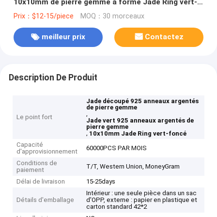
10x10mm de pierre gemme a formé Jade Ring vert-
foncé
Prix：$12-15/piece
MOQ：30 morceaux
meilleur prix
Contactez
Description De Produit
Jade découpé 925 anneaux argentés
de pierre gemme
,
Le point fort
Jade vert 925 anneaux argentés de
pierre gemme
,
10x10mm Jade Ring vert-foncé
Capacité
60000PCS PAR MOIS
d'approvisionnement
Conditions de
T/T, Western Union, MoneyGram
paiement
Délai de livraison
15-25days
Intérieur : une seule pièce dans un sac
Détails d'emballage
d'OPP, externe : papier en plastique et
carton standard 42*2