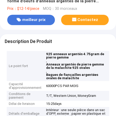
forme d'oeufs d'anneaux argentés de la pierre
gemme des femmes
Prix：$12-14/piece
MOQ：30 morceaux
meilleur prix
Contactez
Description De Produit
925 anneaux argentés 4.75gram de
pierre gemme
,
Anneaux argentés de pierre gemme
Le point fort
de la malachite 925 ovales
,
Bagues de fiançailles argentées
ovales de malachite
Capacité
60000PCS PAR MOIS
d'approvisionnement
Conditions de
T/T, Western Union, MoneyGram
paiement
Délai de livraison
15-25days
Intérieur : une seule pièce dans un sac
Détails d'emballage
d'OPP, externe : papier en plastique et