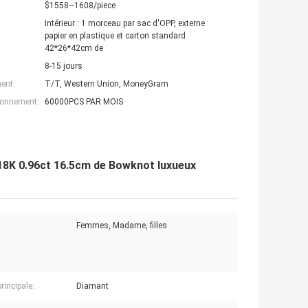
$1558~1608/piece
Intérieur : 1 morceau par sac d'OPP, externe :
papier en plastique et carton standard
42*26*42cm de
8-15 jours
ent:
T/T, Western Union, MoneyGram
ionnement:
60000PCS PAR MOIS
 18K 0.96ct 16.5cm de Bowknot luxueux
Femmes, Madame, filles
principale:
Diamant