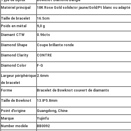
Type de bijoux
Bowknot Diamond Bangle
Matériel principal
18K Rose Gold solide/or jaune/Gold/Pt blanc ou adapté 
Taille de bracelet
16.5cm
Poids en métal
9,0 g
Diamant CTW
0.96cts
Diamond Shape
Coupe brillante ronde
Diamond Clarity
CONTRE
Diamond Color
F-G
Largeur périphérique
2.6mm
de bracelet
Forme
Bracelet de Bowknot couvert de diamants
Taille de Bowknot
13.8*5.8mm
Point d'origine
Guangdong, Chine
Marque
Yujinfu
Number modèle
BB0092