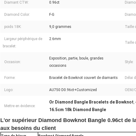
Diamant CTW:
0.96ct
Diamo
Diamond Color:
F-G
Diamon
poids 18K:
9,0 grammes
Taille 
Largeur périphérique de
2.6mm
Taille
bracelet:
Exposition, partie, boule, grandes
Occasion:
Style:
occasions
Forme:
Bracelet de Bowknot couvert de diamants
Délai d
Logo:
AU750 D0.96ct+Customized
OEM/
Or Diamond Bangle Bracelets de Bowknot
,
Mettre en évidence:
16.5cm 18k Diamond Bangle
L'or supérieur Diamond Bowknot Bangle 0.96ct de l
aux besoins du client