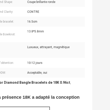
nd Shape:
Coupe brillante ronde
d Clarity:
CONTRE
de bracelet:
16.5cm
13.8*5.8mm
 de Bowknot:
Luxueux, attrayant, magnétique
'obtention:
10-12 jours
ODM:
Acceptable, oui
or Diamond Bangle Bracelets de 18K 0.96ct
,
a présence 18K a adapté la conception