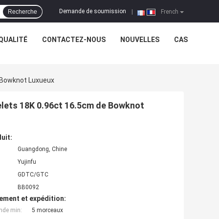
Demande de soumission
Recherche
|
French
QUALITÉ
CONTACTEZ-NOUS
NOUVELLES
CAS
e Bowknot Luxueux
elets 18K 0.96ct 16.5cm de Bowknot
uit:
Guangdong, Chine
Yujinfu
GDTC/GTC
BB0092
ement et expédition:
nde min:
5 morceaux