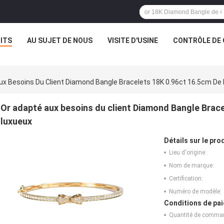
ITS
AU SUJET DE NOUS
VISITE D'USINE
CONTRÔLE DE 
ux Besoins Du Client Diamond Bangle Bracelets 18K 0.96ct 16.5cm D
Or adapté aux besoins du client Diamond Bangle Brac
luxueux
Détails sur le prod
Lieu d'origine:
Nom de marque:
Certification:
Numéro de modèle:
Conditions de pai
Quantité de comma