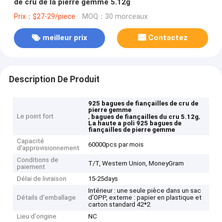
de cru de la pierre gemme 5.12g
Prix：$27-29/piece
MOQ：30 morceaux
meilleur prix
Contactez
Description De Produit
925 bagues de fiançailles de cru de
pierre gemme
Le point fort
,
,
bagues de fiançailles du cru 5.12g
La haute a poli 925 bagues de
fiançailles de pierre gemme
Capacité
60000pcs par mois
d'approvisionnement
Conditions de
T/T, Western Union, MoneyGram
paiement
Délai de livraison
15-25days
Intérieur : une seule pièce dans un sac
Détails d'emballage
d'OPP, externe : papier en plastique et
carton standard 42*2
Lieu d'origine
NC