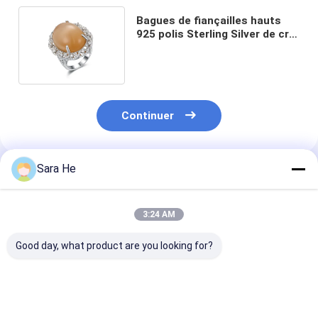
Bagues de fiançailles hauts
925 polis Sterling Silver de cru
de la pierre gemme 5.12g
Continuer
Sara He
Produits Recommandés
3:24 AM
Good day, what product are you looking for?
Rings en pierre
Forme d'ovale de
925 Sterling Si