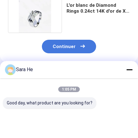
L'or blanc de Diamond
Rings 0.24ct 14K d'or de XO
18K a rempli
Continuer
Sara He
Produits Recommandés
1:05 PM
Good day, what product are you looking for?
Or du 18k des
Bagues de fiançailles
or Diamond Ri