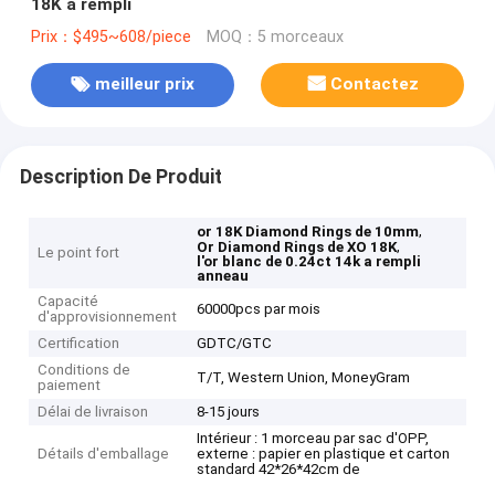
18K a rempli
Prix：$495~608/piece
MOQ：5 morceaux
meilleur prix
Contactez
Description De Produit
,
or 18K Diamond Rings de 10mm
,
Or Diamond Rings de XO 18K
Le point fort
l'or blanc de 0.24ct 14k a rempli
anneau
Capacité
60000pcs par mois
d'approvisionnement
Certification
GDTC/GTC
Conditions de
T/T, Western Union, MoneyGram
paiement
Délai de livraison
8-15 jours
Intérieur : 1 morceau par sac d'OPP,
Détails d'emballage
externe : papier en plastique et carton
standard 42*26*42cm de