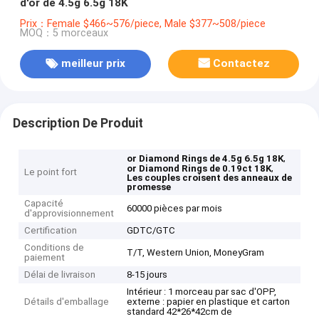
d'or de 4.5g 6.5g 18K
Prix：Female $466~576/piece, Male $377~508/piece
MOQ：5 morceaux
meilleur prix
Contactez
Description De Produit
,
or Diamond Rings de 4.5g 6.5g 18K
,
or Diamond Rings de 0.19ct 18K
Le point fort
Les couples croisent des anneaux de
promesse
Capacité
60000 pièces par mois
d'approvisionnement
Certification
GDTC/GTC
Conditions de
T/T, Western Union, MoneyGram
paiement
Délai de livraison
8-15 jours
Intérieur : 1 morceau par sac d'OPP,
Détails d'emballage
externe : papier en plastique et carton
standard 42*26*42cm de