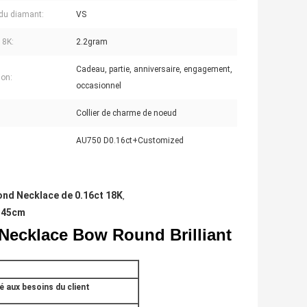
 du diamant:
VS
18K:
2.2gram
Cadeau, partie, anniversaire, engagement,
on:
occasionnel
Collier de charme de noeud
AU750 D0.16ct+Customized
ond Necklace de 0.16ct 18K
,
e 45cm
Necklace Bow Round Brilliant
é aux besoins du client