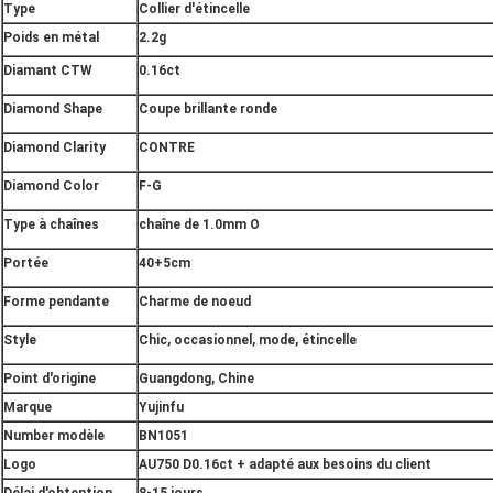
Type
Collier d'étincelle
Poids en métal
2.2g
Diamant CTW
0.16ct
Diamond Shape
Coupe brillante ronde
Diamond Clarity
CONTRE
Diamond Color
F-G
Type à chaînes
chaîne de 1.0mm O
Portée
40+5cm
Forme pendante
Charme de noeud
Style
Chic, occasionnel, mode, étincelle
Point d'origine
Guangdong, Chine
Marque
Yujinfu
Number modèle
BN1051
Logo
AU750 D0.16ct + adapté aux besoins du client