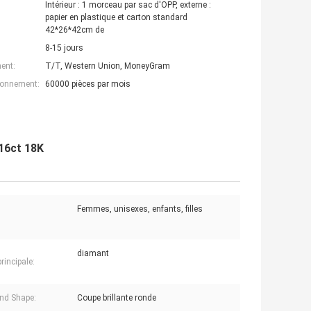
Intérieur : 1 morceau par sac d'OPP, externe :
papier en plastique et carton standard
42*26*42cm de
8-15 jours
ent:
T/T, Western Union, MoneyGram
ionnement:
60000 pièces par mois
.16ct 18K
Femmes, unisexes, enfants, filles
diamant
principale:
nd Shape:
Coupe brillante ronde