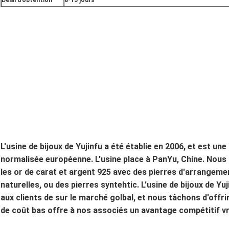
Délai d'obtention
8-15 jours
L'usine de bijoux de Yujinfu a été établie en 2006, et est un
normalisée européenne. L'usine place à PanYu, Chine. Nous
les or de carat et argent 925 avec des pierres d'arrangeme
naturelles, ou des pierres syntehtic. L'usine de bijoux de Yu
aux clients de sur le marché golbal, et nous tâchons d'offri
de coût bas offre à nos associés un avantage compétitif vr