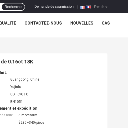
Demande de soumission
Recherche
|
French
QUALITÉ
CONTACTEZ-NOUS
NOUVELLES
CAS
 de 0.16ct 18K
uit:
Guangdong, Chine
Yujinfu
GDTC/GTC
BN1051
ement et expédition:
nde min:
5 morceaux
$285~340/piece