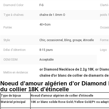
Diamond Color:
F-G
Clarté
Type à chaînes:
chaîne de 1.0mm O
poids 
40+5cm
Portée:
Occasi
Style:
Chic, occasionnel, Bling, groupe, étincelle
Forme:
Délai d'obtention:
8-15 jours
Logo:
OEM/ODM:
Acceptable
or Diamond Necklace de 2.2g 18K
or Diam
,
Mettre en évidence:
chaîne d'or blanc de collier de diamants d
Noeud d'amour algérien d'or Diamond 
du collier 18K d'étincelle
Type de bijoux
Noeud d'amour algérien de collier d'étincelle
Matériel principal
18K or blanc solide Rose Gold /Yellow Gold/Pt ou adapt