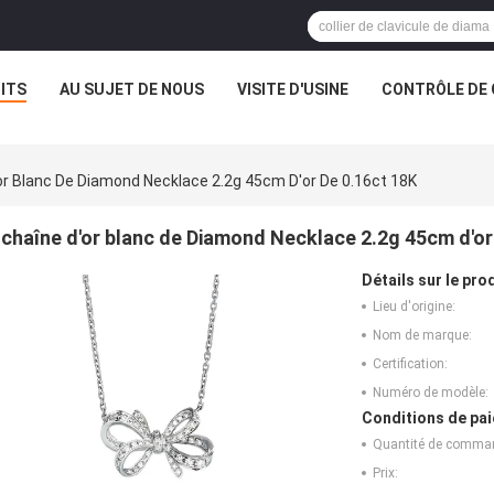
ITS
AU SUJET DE NOUS
VISITE D'USINE
CONTRÔLE DE 
or Blanc De Diamond Necklace 2.2g 45cm D'or De 0.16ct 18K
chaîne d'or blanc de Diamond Necklace 2.2g 45cm d'or
Détails sur le prod
Lieu d'origine:
Nom de marque:
Certification:
Numéro de modèle:
Conditions de pai
Quantité de comma
Prix: