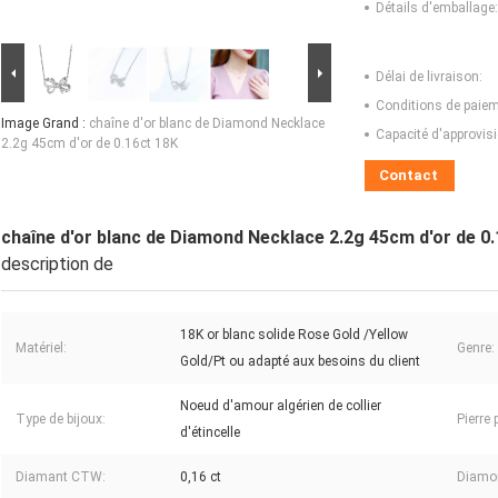
Détails d'emballage:
Délai de livraison:
Conditions de paiem
Image Grand :
chaîne d'or blanc de Diamond Necklace
Capacité d'approvis
2.2g 45cm d'or de 0.16ct 18K
Contact
chaîne d'or blanc de Diamond Necklace 2.2g 45cm d'or de 0
description de
18K or blanc solide Rose Gold /Yellow
Matériel:
Genre:
Gold/Pt ou adapté aux besoins du client
Noeud d'amour algérien de collier
Type de bijoux:
Pierre 
d'étincelle
Diamant CTW:
0,16 ct
Diamo