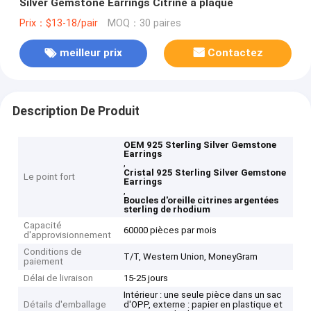
Silver Gemstone Earrings Citrine a plaqué
Prix：$13-18/pair
MOQ：30 paires
meilleur prix
Contactez
Description De Produit
OEM 925 Sterling Silver Gemstone
Earrings
,
Cristal 925 Sterling Silver Gemstone
Le point fort
Earrings
,
Boucles d'oreille citrines argentées
sterling de rhodium
Capacité
60000 pièces par mois
d'approvisionnement
Conditions de
T/T, Western Union, MoneyGram
paiement
Délai de livraison
15-25 jours
Intérieur : une seule pièce dans un sac
Détails d'emballage
d'OPP, externe : papier en plastique et