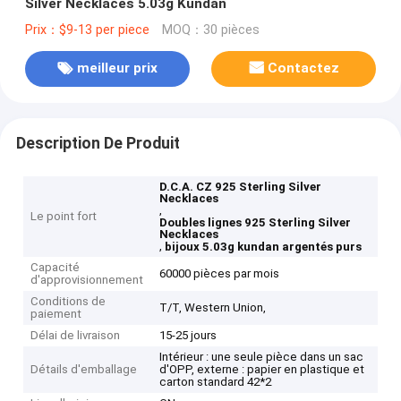
Silver Necklaces 5.03g Kundan
Prix：$9-13 per piece
MOQ：30 pièces
meilleur prix
Contactez
Description De Produit
D.C.A. CZ 925 Sterling Silver
Necklaces
,
Le point fort
Doubles lignes 925 Sterling Silver
Necklaces
,
bijoux 5.03g kundan argentés purs
Capacité
60000 pièces par mois
d'approvisionnement
Conditions de
T/T, Western Union,
paiement
Délai de livraison
15-25 jours
Intérieur : une seule pièce dans un sac
Détails d'emballage
d'OPP, externe : papier en plastique et
carton standard 42*2