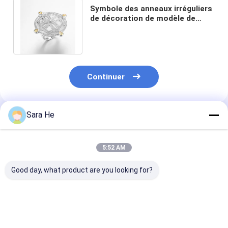
Symbole des anneaux irréguliers
de décoration de modèle de
Sterling Silver CZ de la
puissance 925
Continuer
Sara He
Produits Recommandés
5:52 AM
Good day, what product are you looking for?
Le doigt moyen et le
L'arc frais d'anneaux
Le cercle