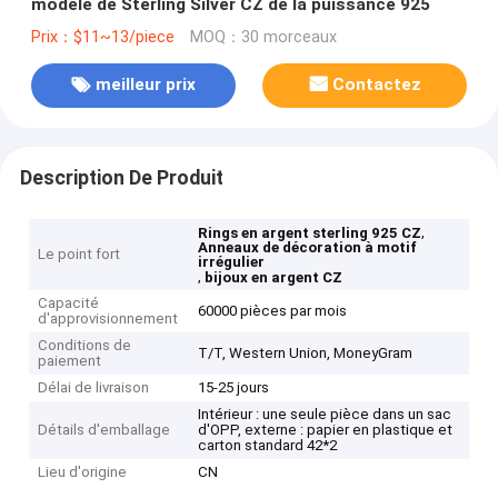
modèle de Sterling Silver CZ de la puissance 925
Prix：$11~13/piece
MOQ：30 morceaux
meilleur prix
Contactez
Description De Produit
,
Rings en argent sterling 925 CZ
Anneaux de décoration à motif
Le point fort
irrégulier
,
bijoux en argent CZ
Capacité
60000 pièces par mois
d'approvisionnement
Conditions de
T/T, Western Union, MoneyGram
paiement
Délai de livraison
15-25 jours
Intérieur : une seule pièce dans un sac
Détails d'emballage
d'OPP, externe : papier en plastique et
carton standard 42*2
Lieu d'origine
CN