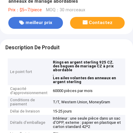
anneaux de mariage abordables
Prix：$5~7/piece
MOQ：30 morceaux
meilleur prix
Contactez
Description De Produit
,
Rings en argent sterling 925 CZ
des bagues de mariage CZ à prix
abordable
Le point fort
,
Les ailes volantes des anneaux en
argent sterling
Capacité
60000 pièces par mois
d'approvisionnement
Conditions de
T/T, Western Union, MoneyGram
paiement
Délai de livraison
15-25 jours
Intérieur : une seule pièce dans un sac
Détails d'emballage
d'OPP, externe : papier en plastique et
carton standard 42*2