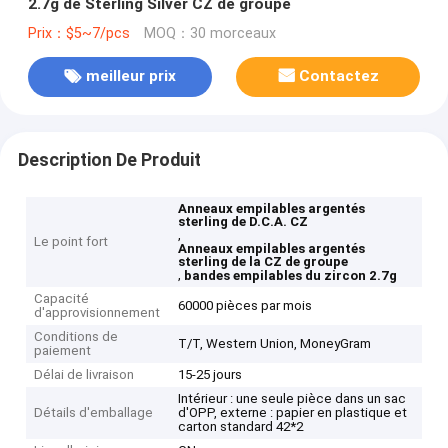
2.7g de Sterling Silver CZ de groupe
Prix：$5~7/pcs
MOQ：30 morceaux
meilleur prix
Contactez
Description De Produit
Anneaux empilables argentés
sterling de D.C.A. CZ
,
Le point fort
Anneaux empilables argentés
sterling de la CZ de groupe
,
bandes empilables du zircon 2.7g
Capacité
60000 pièces par mois
d'approvisionnement
Conditions de
T/T, Western Union, MoneyGram
paiement
Délai de livraison
15-25 jours
Intérieur : une seule pièce dans un sac
Détails d'emballage
d'OPP, externe : papier en plastique et
carton standard 42*2