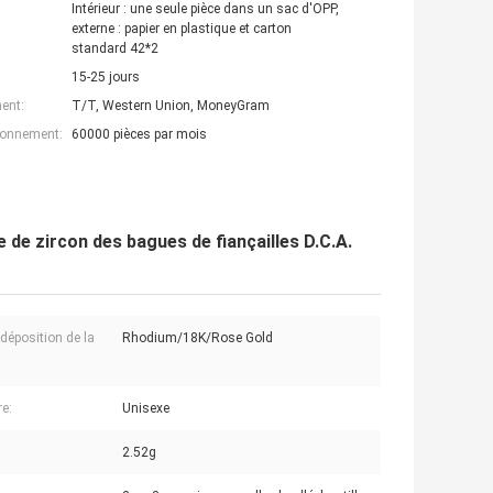
Intérieur : une seule pièce dans un sac d'OPP,
externe : papier en plastique et carton
standard 42*2
15-25 jours
ent:
T/T, Western Union, MoneyGram
ionnement:
60000 pièces par mois
 de zircon des bagues de fiançailles D.C.A.
odéposition de la
Rhodium/18K/Rose Gold
:
re:
Unisexe
2.52g