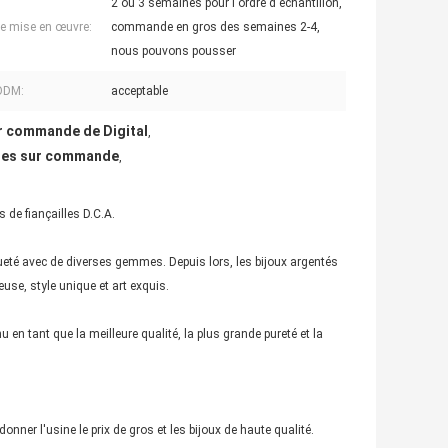
2 ou 3 semaines pour l'ordre d'échantillon,
de mise en œuvre:
commande en gros des semaines 2-4,
nous pouvons pousser
ODM:
acceptable
ur commande de Digital
,
aites sur commande
,
de fiançailles D.C.A.
arqueté avec de diverses gemmes. Depuis lors, les bijoux argentés
se, style unique et art exquis.
u en tant que la meilleure qualité, la plus grande pureté et la
nner l'usine le prix de gros et les bijoux de haute qualité.