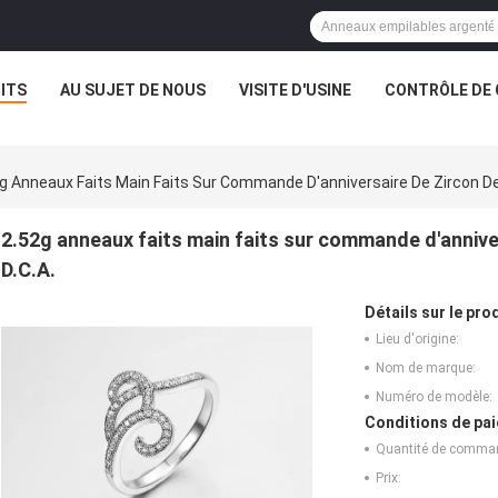
ITS
AU SUJET DE NOUS
VISITE D'USINE
CONTRÔLE DE 
g Anneaux Faits Main Faits Sur Commande D'anniversaire De Zircon Des
2.52g anneaux faits main faits sur commande d'anniver
D.C.A.
Détails sur le prod
Lieu d'origine:
Nom de marque:
Numéro de modèle:
Conditions de pai
Quantité de comma
Prix: