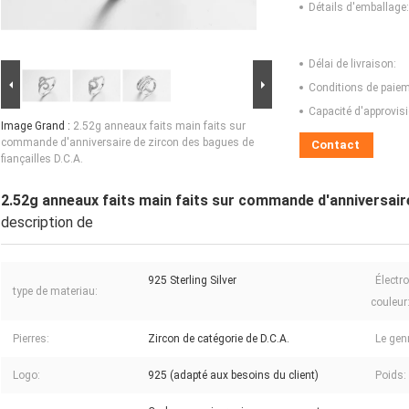
Détails d'emballage:
Délai de livraison:
Conditions de paiem
Capacité d'approvis
Image Grand :
2.52g anneaux faits main faits sur
commande d'anniversaire de zircon des bagues de
Contact
fiançailles D.C.A.
2.52g anneaux faits main faits sur commande d'anniversaire
description de
925 Sterling Silver
Électr
type de materiau:
couleur
Pierres:
Zircon de catégorie de D.C.A.
Le gen
Logo:
925 (adapté aux besoins du client)
Poids: