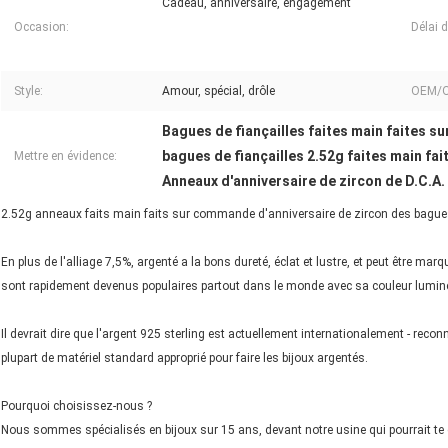
Cadeau, anniversaire, engagement
Occasion:
Délai 
Style:
Amour, spécial, drôle
OEM/
Bagues de fiançailles faites main faites s
bagues de fiançailles 2.52g faites main f
Mettre en évidence:
Anneaux d'anniversaire de zircon de D.C.A.
2.52g anneaux faits main faits sur commande d'anniversaire de zircon des bagues 
En plus de l'alliage 7,5%, argenté a la bons dureté, éclat et lustre, et peut être m
sont rapidement devenus populaires partout dans le monde avec sa couleur lumineu
Il devrait dire que l'argent 925 sterling est actuellement internationalement - reconn
plupart de matériel standard approprié pour faire les bijoux argentés.
Pourquoi choisissez-nous ?
Nous sommes spécialisés en bijoux sur 15 ans, devant notre usine qui pourrait te do