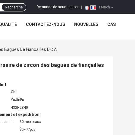
Demande de soumission
Recherche
|
French
QUALITÉ
CONTACTEZ-NOUS
NOUVELLES
CAS
 Bagues De Fiançailles D.C.A.
saire de zircon des bagues de fiançailles
uit:
CN
YuJinFu
432R2840
ement et expédition:
nde min:
30 morceaux
$5~7/pcs