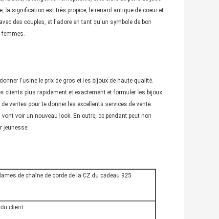
e, la signification est très propice, le renard antique de coeur et
r avec des couples, et l'adore en tant qu'un symbole de bon
ux femmes.
nner l'usine le prix de gros et les bijoux de haute qualité.
 clients plus rapidement et exactement et formuler les bijoux
e ventes pour te donner les excellents services de vente.
s vont voir un nouveau look. En outre, ce pendant peut non
r jeunesse.
dames de chaîne de corde de la CZ du cadeau 925
du client