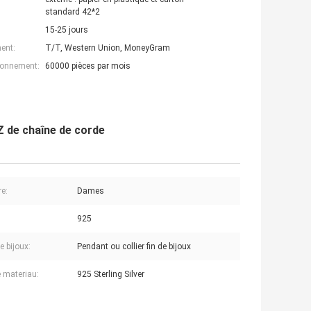
standard 42*2
15-25 jours
ent:
T/T, Western Union, MoneyGram
ionnement:
60000 pièces par mois
Z de chaîne de corde
re:
Dames
925
e bijoux:
Pendant ou collier fin de bijoux
e materiau:
925 Sterling Silver