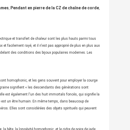
dames
Pendant en pierre de la CZ de chaîne de corde
,
,
lectrique et transfert de chaleur sont les plus hauts parmi tous
 et facilement rayé, et il n'est pas approprié de plus en plus aux
modelant des conditions des bijoux populaires modernes. Les
ge sont homophonic, et les gens souvent pour employer la courge
i-graine signifient « les descendants des générations sont
elle est également l'un des huit immortals foncés, qui signifie la
urge est un être humain. En même temps, dans beaucoup de
ros. Elles sont considérées des objets spirituels qui peuvent
, la bête, la longévité homophonic, et le cidre de poire de jade