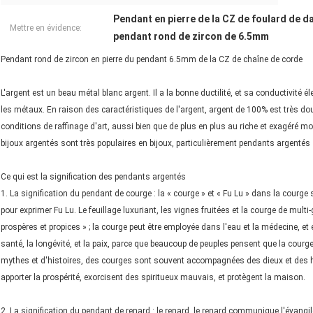
Pendant en pierre de la CZ de foulard de 
Mettre en évidence:
pendant rond de zircon de 6.5mm
Pendant rond de zircon en pierre du pendant 6.5mm de la CZ de chaîne de corde
L'argent est un beau métal blanc argent. Il a la bonne ductilité, et sa conductivité é
les métaux. En raison des caractéristiques de l'argent, argent de 100% est très doux
conditions de raffinage d'art, aussi bien que de plus en plus au riche et exagéré 
bijoux argentés sont très populaires en bijoux, particulièrement pendants argentés
Ce qui est la signification des pendants argentés
1. La signification du pendant de courge : la « courge » et « Fu Lu » dans la cour
pour exprimer Fu Lu. Le feuillage luxuriant, les vignes fruitées et la courge de mult
prospères et propices » ; la courge peut être employée dans l'eau et la médecine, et 
santé, la longévité, et la paix, parce que beaucoup de peuples pensent que la co
mythes et d'histoires, des courges sont souvent accompagnées des dieux et des hé
apporter la prospérité, exorcisent des spiritueux mauvais, et protègent la maison.
2. La signification du pendant de renard : le renard, le renard communique l'évangile