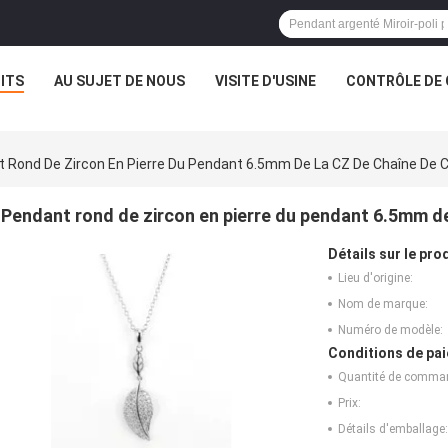
ITS
AU SUJET DE NOUS
VISITE D'USINE
CONTRÔLE DE 
 Rond De Zircon En Pierre Du Pendant 6.5mm De La CZ De Chaîne De 
Pendant rond de zircon en pierre du pendant 6.5mm de
Détails sur le prod
Lieu d'origine:
Nom de marque:
Numéro de modèle:
Conditions de pai
Quantité de comma
Prix:
Détails d'emballage: