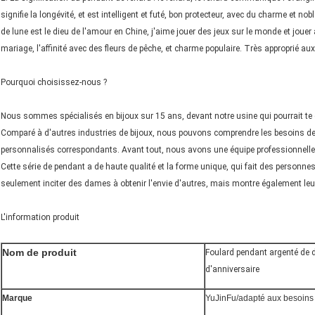
signifie la longévité, et est intelligent et futé, bon protecteur, avec du charme et nobl
de lune est le dieu de l'amour en Chine, j'aime jouer des jeux sur le monde et joue
mariage, l'affinité avec des fleurs de pêche, et charme populaire. Très approprié a
Pourquoi choisissez-nous ?
Nous sommes spécialisés en bijoux sur 15 ans, devant notre usine qui pourrait te do
Comparé à d'autres industries de bijoux, nous pouvons comprendre les besoins des
personnalisés correspondants. Avant tout, nous avons une équipe professionnelle d
Cette série de pendant a de haute qualité et la forme unique, qui fait des personne
seulement inciter des dames à obtenir l'envie d'autres, mais montre également leu
L'information produit
Nom de produit
Foulard pendant argenté de 
d'anniversaire
Marque
YuJinFu/adapté aux besoins 