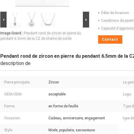
Délai de livraison:
Conditions de paiem
Capacité d'approvis
Image Grand :
Pendant rond de zircon en pierre du
pendant 6.5mm de la CZ de chaîne de corde
Contact
Pendant rond de zircon en pierre du pendant 6.5mm de la C
description de
Pierre principale:
Zircon
Le gen
OEM/ODM:
acceptable
Logo:
Forme:
en forme de feuille
Type d
Occasion:
Cadeau, anniversaire, engagement
type d
Style:
Mode, populaire, savoureuse