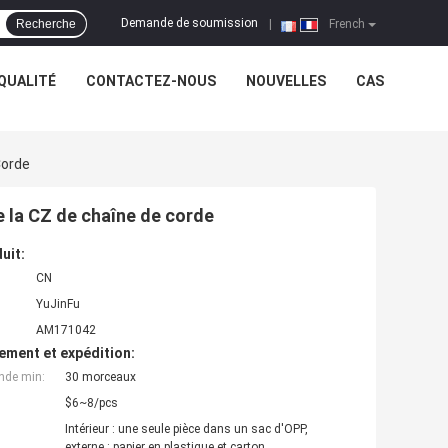
Demande de soumission
Recherche
|
French
QUALITÉ
CONTACTEZ-NOUS
NOUVELLES
CAS
Corde
 la CZ de chaîne de corde
uit:
CN
YuJinFu
AM171042
ement et expédition:
nde min:
30 morceaux
$6~8/pcs
Intérieur : une seule pièce dans un sac d'OPP,
externe : papier en plastique et carton