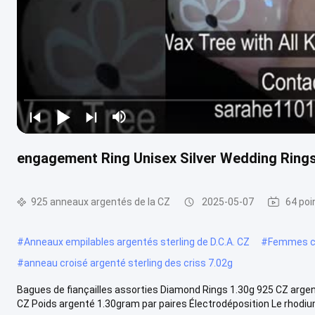
engagement Ring Unisex Silver Wedding Rings
925 anneaux argentés de la CZ
2025-05-07
64 poi
#
Anneaux empilables argentés sterling de D.C.A. CZ
#
Femmes cr
#
anneau croisé argenté sterling des criss 7.02g
Bagues de fiançailles assorties Diamond Rings 1.30g 925 CZ arge
CZ Poids argenté 1.30gram par paires Électrodéposition Le rhodium