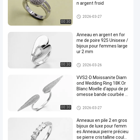
n argent froid
925 anneaux argentés de la C
2026-03-27
Z
00:30
Anneau en argent en for
me de poire 925 Unisexe /
bijoux pour femmes large
ur 2 mm
925 anneaux argentés de la C
00:30
2026-03-26
Z
VVS2-D Moissanite Diam
ond Wedding Ring 18K Or
Blanc Moelle d'appui de pr
omesse bande courbée S
hank Déclaration Ring Ca
deau
925 anneaux argentés de la C
00:30
2026-03-27
Z
Anneaux en pile 2 en gros
bijoux de luxe pour femm
es Anneaux pierre précieu
se pierre cristalline coule